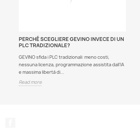
PERCHÉ SCEGLIERE GEVINO INVECE DI UN
C
PLC TRADIZIONALE?
L
GEVINO sfida i PLC tradizionali: meno costi,
Sc
nessuna licenza, programmazione assistita dall'IA
ri
e massima libertà di...
Ch
Read more
R
Facebook