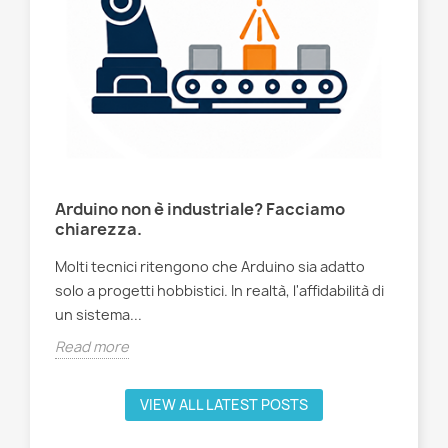
PLC
Arduino non è industriale? Facciamo
Co
chiarezza.
l'I
Molti tecnici ritengono che Arduino sia adatto
Sco
l'IA
solo a progetti hobbistici. In realtà, l'affidabilità di
riv
un sistema...
Cha
Read more
Rea
VIEW ALL LATEST POSTS