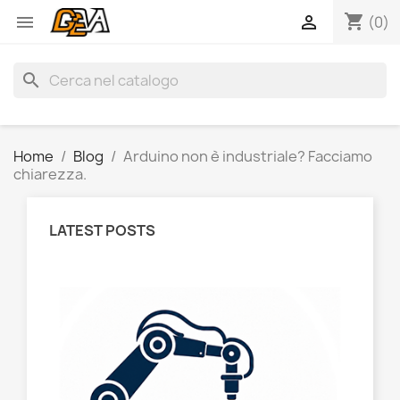
shopping_cart


(0)
search
Home
Blog
Arduino non è industriale? Facciamo
chiarezza.
LATEST POSTS