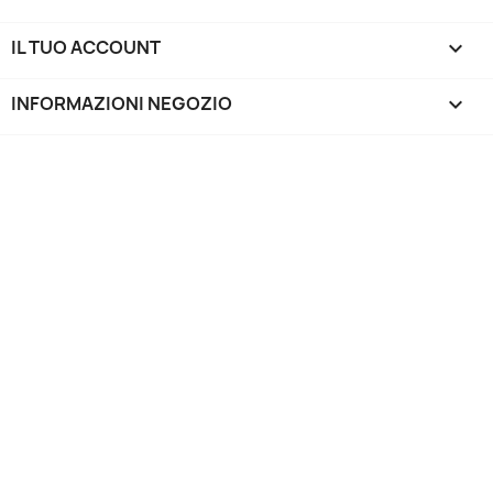
IL TUO ACCOUNT

INFORMAZIONI NEGOZIO
keyboard_arrow_down