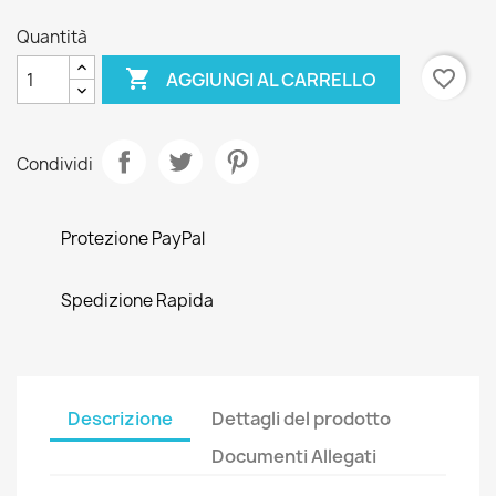
Quantità

favorite_border
AGGIUNGI AL CARRELLO
Condividi
Protezione PayPal
Spedizione Rapida
Descrizione
Dettagli del prodotto
Documenti Allegati