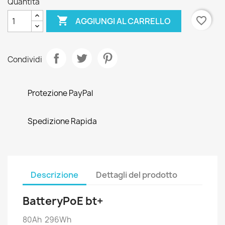
Quantità

favorite_border
AGGIUNGI AL CARRELLO
Condividi
Protezione PayPal
Spedizione Rapida
Descrizione
Dettagli del prodotto
BatteryPoE bt+
80Ah 296Wh