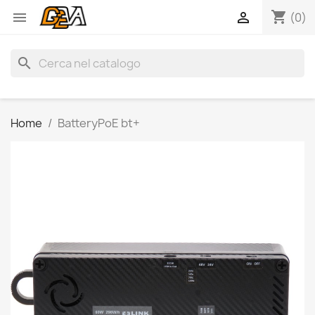
shopping_cart


(0)
search
Home
BatteryPoE bt+